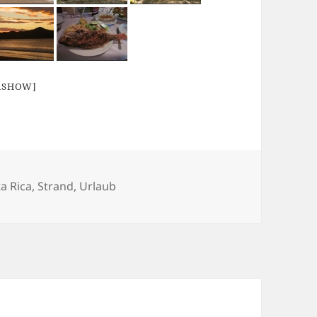
IASHOW]
lagwörter
a Rica
,
Strand
,
Urlaub