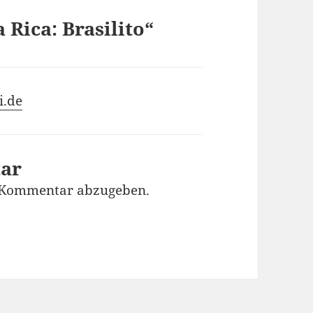
Rica: Brasilito“
i.de
tar
 Kommentar abzugeben.