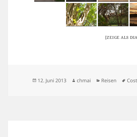
[ZEIGE ALS D
Veröffentlicht
Autor
Kategorien
Sch
12. Juni 2013
chmai
Reisen
Cost
am