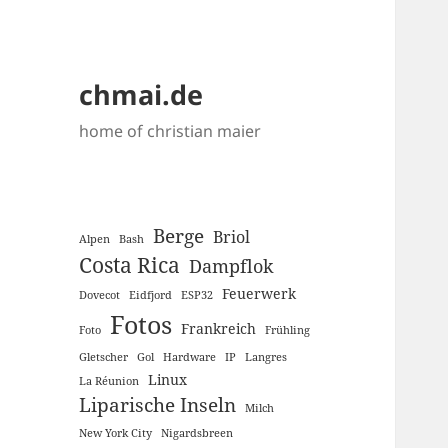
chmai.de
home of christian maier
Berge
Briol
Alpen
Bash
Costa Rica
Dampflok
Feuerwerk
Dovecot
Eidfjord
ESP32
Fotos
Frankreich
Foto
Frühling
Gletscher
Gol
Hardware
IP
Langres
Linux
La Réunion
Liparische Inseln
Milch
New York City
Nigardsbreen