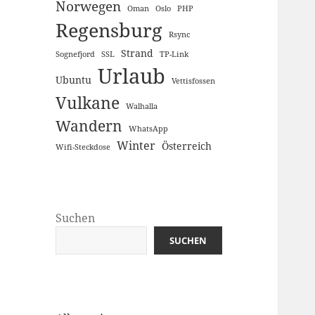
Norwegen
Oman
Oslo
PHP
Regensburg
Rsync
Strand
Sognefjord
SSL
TP-Link
Urlaub
Ubuntu
Vettisfossen
Vulkane
Walhalla
Wandern
WhatsApp
Winter
Österreich
Wifi-Steckdose
Suchen
SUCHEN