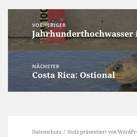
Beitragsnavigation
VORHERIGER
Jahrhunderthochwasser 
Vorheriger
Beitrag:
NÄCHSTER
Costa Rica: Ostional
Nächster
Beitrag:
Datenschutz
Stolz präsentiert von WordPr