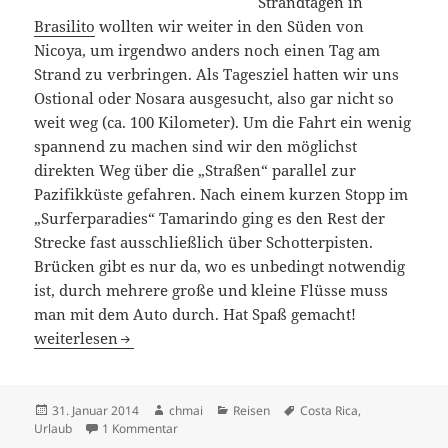
Strandtagen in
Brasilito
wollten wir weiter in den Süden von
Nicoya, um irgendwo anders noch einen Tag am
Strand zu verbringen. Als Tagesziel hatten wir uns
Ostional oder Nosara ausgesucht, also gar nicht so
weit weg (ca. 100 Kilometer). Um die Fahrt ein wenig
spannend zu machen sind wir den möglichst
direkten Weg über die „Straßen“ parallel zur
Pazifikküste gefahren. Nach einem kurzen Stopp im
„Surferparadies“ Tamarindo ging es den Rest der
Strecke fast ausschließlich über Schotterpisten.
Brücken gibt es nur da, wo es unbedingt notwendig
ist, durch mehrere große und kleine Flüsse muss
man mit dem Auto durch. Hat Spaß gemacht!
Costa Rica: Ostional
weiterlesen
Veröffentlicht
Autor
Kategorien
Schlagwörter
31. Januar 2014
chmai
Reisen
Costa Rica
,
am
zu Costa Rica: Ostional
Urlaub
1 Kommentar