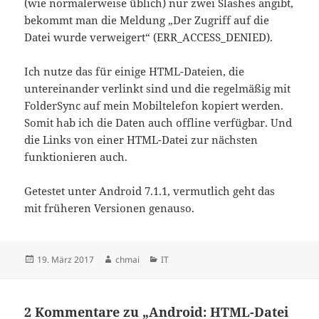
(wie normalerweise üblich) nur zwei Slashes angibt,
bekommt man die Meldung „Der Zugriff auf die
Datei wurde verweigert“ (ERR_ACCESS_DENIED).
Ich nutze das für einige HTML-Dateien, die
untereinander verlinkt sind und die regelmäßig mit
FolderSync auf mein Mobiltelefon kopiert werden.
Somit hab ich die Daten auch offline verfügbar. Und
die Links von einer HTML-Datei zur nächsten
funktionieren auch.
Getestet unter Android 7.1.1, vermutlich geht das
mit früheren Versionen genauso.
Veröffentlicht
Autor
Kategorien
19. März 2017
chmai
IT
am
2 Kommentare zu „Android: HTML-Datei