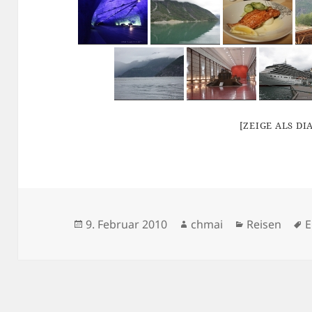
[ZEIGE ALS D
Veröffentlicht
Autor
Kategorien
S
9. Februar 2010
chmai
Reisen
E
am