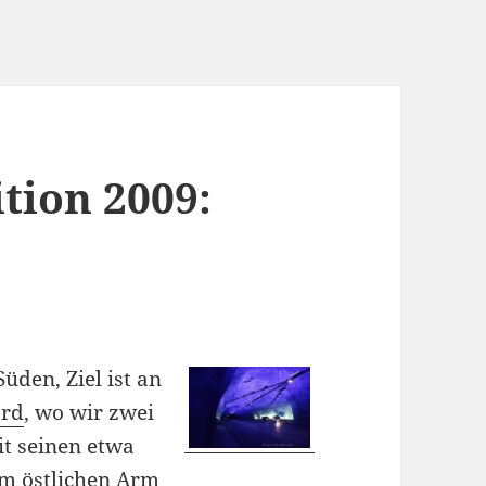
tion 2009:
üden, Ziel ist an
ord
, wo wir zwei
it seinen etwa
em östlichen Arm