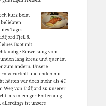
v günstigen Preisen.
och kurz beim
 beliebten
t des Tages
idfjord Fjell &
leines Boot mit
chkundige Einweisung vom
Stunden lang kreuz und quer im
er zum andern. Unsere
ern verurteilt und enden mit
cht hätten wir doch mehr als 4€
em Weg von Eidfjord zu unserer
ht, als in einiger Entfernung
 allerdings ist unsere