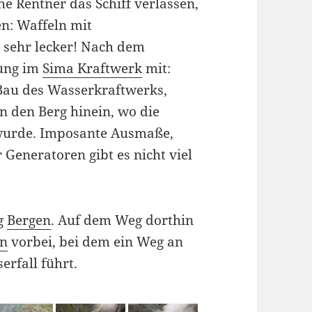
e Rentner das Schiff verlassen,
n: Waffeln mit
 sehr lecker! Nach dem
rung im
Sima Kraftwerk
mit:
Bau des Wasserkraftwerks,
n den Berg hinein, wo die
 wurde. Imposante Ausmaße,
 Generatoren gibt es nicht viel
ng
Bergen
. Auf dem Weg dorthin
en
vorbei, bei dem ein Weg an
erfall führt.