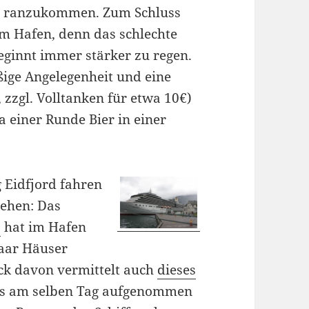
er ranzukommen. Zum Schluss
um Hafen, denn das schlechte
eginnt immer stärker zu regen.
ßige Angelegenheit und eine
 zzgl. Volltanken für etwa 10€)
a einer Runde Bier in einer
 Eidfjord fahren
sehen: Das
a
hat im Hafen
paar Häuser
ck davon vermittelt auch
dieses
as am selben Tag aufgenommen