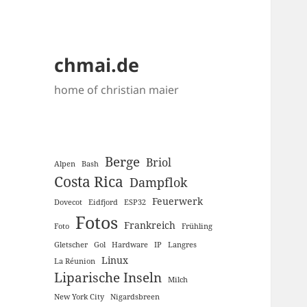
chmai.de
home of christian maier
Berge
Briol
Alpen
Bash
Costa Rica
Dampflok
Feuerwerk
Dovecot
Eidfjord
ESP32
Fotos
Frankreich
Foto
Frühling
Gletscher
Gol
Hardware
IP
Langres
Linux
La Réunion
Liparische Inseln
Milch
New York City
Nigardsbreen