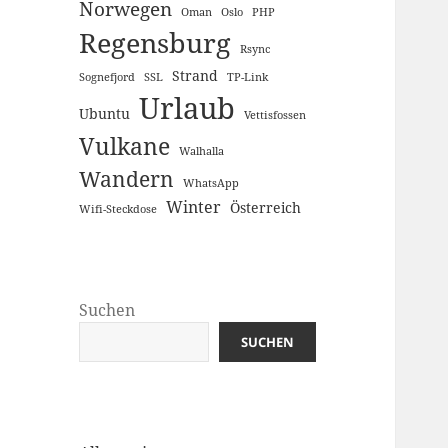
Norwegen
Oman
Oslo
PHP
Regensburg
Rsync
Strand
Sognefjord
SSL
TP-Link
Urlaub
Ubuntu
Vettisfossen
Vulkane
Walhalla
Wandern
WhatsApp
Winter
Österreich
Wifi-Steckdose
Suchen
SUCHEN