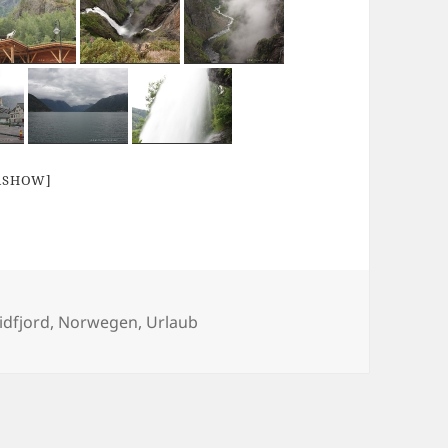
IASHOW]
chlagwörter
idfjord
,
Norwegen
,
Urlaub