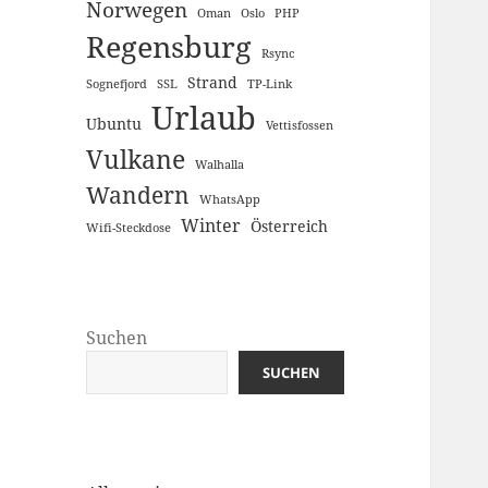
Norwegen
Oman
Oslo
PHP
Regensburg
Rsync
Strand
Sognefjord
SSL
TP-Link
Urlaub
Ubuntu
Vettisfossen
Vulkane
Walhalla
Wandern
WhatsApp
Winter
Österreich
Wifi-Steckdose
Suchen
SUCHEN