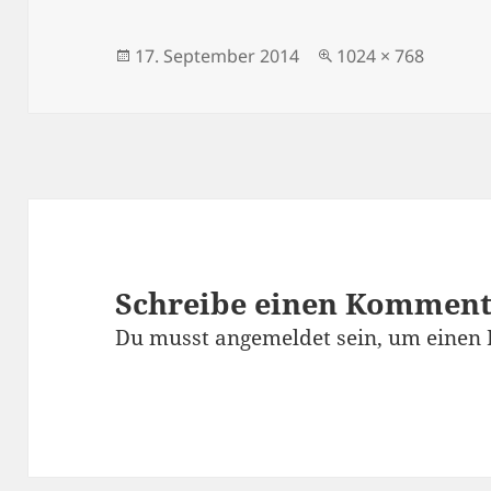
Veröffentlicht
Originalgröße
17. September 2014
1024 × 768
am
Schreibe einen Kommen
Du musst
angemeldet
sein, um einen