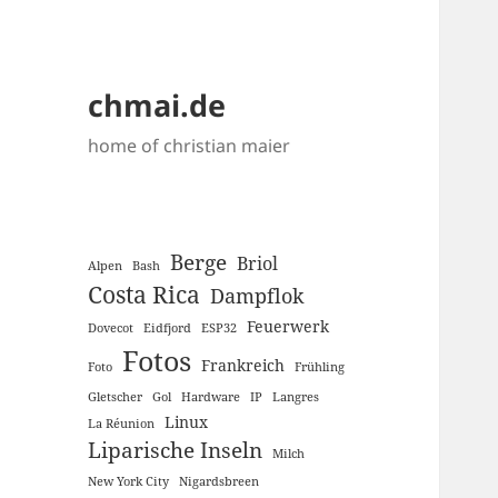
chmai.de
home of christian maier
Berge
Briol
Alpen
Bash
Costa Rica
Dampflok
Feuerwerk
Dovecot
Eidfjord
ESP32
Fotos
Frankreich
Foto
Frühling
Gletscher
Gol
Hardware
IP
Langres
Linux
La Réunion
Liparische Inseln
Milch
New York City
Nigardsbreen