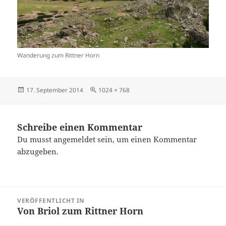
Wanderung zum Rittner Horn
Veröffentlicht
Originalgröße
17. September 2014
1024 × 768
am
Schreibe einen Kommentar
Du musst
angemeldet
sein, um einen Kommentar
abzugeben.
Beitragsnavigation
VERÖFFENTLICHT IN
Von Briol zum Rittner Horn