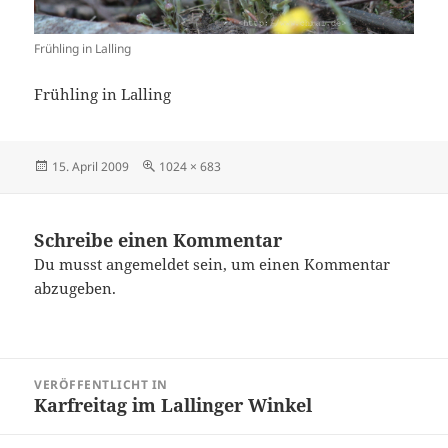
Frühling in Lalling
Frühling in Lalling
Veröffentlicht
Originalgröße
15. April 2009
1024 × 683
am
Schreibe einen Kommentar
Du musst
angemeldet
sein, um einen Kommentar
abzugeben.
Beitragsnavigation
VERÖFFENTLICHT IN
Karfreitag im Lallinger Winkel